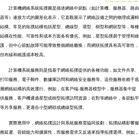
計算機網絡系統拓撲圖是描述網絡中節點（如計算機、服務器、路由
器等）連接方式的圖形化表示，它直觀展示了網絡設備之間的物理或邏輯
結構。常見的拓撲結構包括星型、總線型、環型、樹型和網狀型等，每種
結構在性能、可靠性和成本方面各有優劣。例如，星型拓撲易于管理和維
護，但中心節點故障可能導致整個網絡癱瘓；而網狀拓撲具有高可靠性，
但布線和維護成本較高。
計算機系統服務則是指基于網絡拓撲提供的各種功能，如文件共享、
打印服務、電子郵件、數據庫訪問和網絡安全服務等。這些服務依賴于底
層網絡結構的高效運行。例如，在客戶端-服務器模型中，服務器集中提
供服務，客戶機通過星型或樹型拓撲訪問資源；在對等網絡中，各節點平
等共享服務，更適合小型網狀或總線型拓撲。
實際應用中，網絡拓撲設計與系統服務需協同規劃：拓撲結構影響服
務延遲、容錯能力和擴展性，而服務需求又反過來指導拓撲選擇。例如，