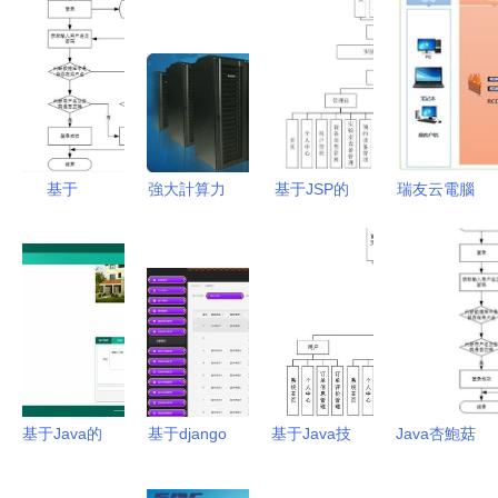
基于
強大計算力
基于JSP的
瑞友云電腦
SpringBoot
的堅實后盾
實驗室管理
系統助力太
的酒店客房
成都聯想
系統
龍藥業，打
管理信息系
x3850 X6
3od9k9的
造極簡高效
統設計與實
服務器
設計與實現
的桌面交付
現
61500元賦
中心
能企業計算
機系統服務
基于Java的
基于django
基于Java技
Java杏鮑菇
房產銷售管
vue律師事
術的智能物
廠管理系統