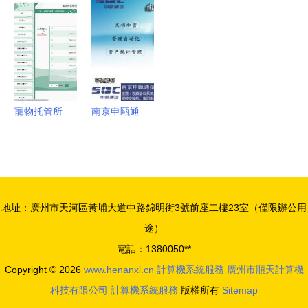
理系統設計
務所流程審
流配送服務
畢業設計程
與實現
批系統 計
推薦系統設
序開發、論
算機畢設
計與實現
文撰寫與系
統部署服務
全解析
寵物托管所
南京申甌通
托管服務系
信 定制桌
統739v09
面云虛擬電
基于JSP的
腦主機的優
計算機系統
質商家
地址：廣州市天河區黃埔大道中路錦明街3號前座二樓23室（僅限辦公用
服務設計與
途）
實現
電話：1380050**
Copyright © 2026
www.henanxl.cn
計算機系統服務
廣州市順天計算機
科技有限公司
計算機系統服務
版權所有
Sitemap